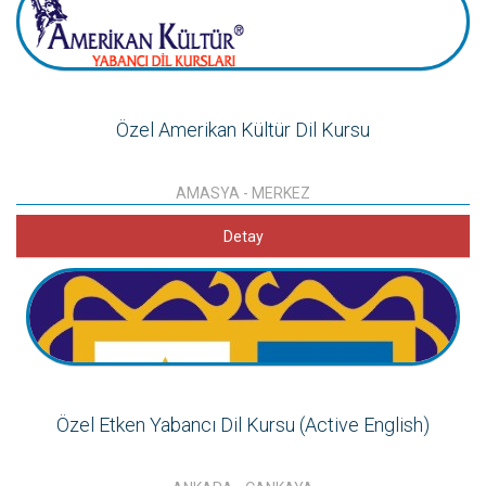
Özel Amerikan Kültür Dil Kursu
AMASYA
-
MERKEZ
Detay
Özel Etken Yabancı Dil Kursu (Active English)