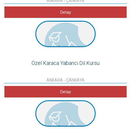
ANKARA
-
ÇANKAYA
Detay
Özel Karaca Yabancı Dil Kursu
ANKARA
-
ÇANKAYA
Detay