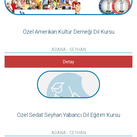
Özel Amerikan Kültür Derneği Dil Kursu
ADANA
-
SEYHAN
Detay
Özel Sedat Seyhan Yabancı Dil Eğitim Kursu
ADANA
-
CEYHAN