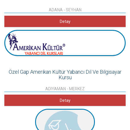
ADANA
-
SEYHAN
Detay
Özel Gap Amerikan Kültür Yabancı Dil Ve Bilgisayar
Kursu
ADIYAMAN
-
MERKEZ
Detay