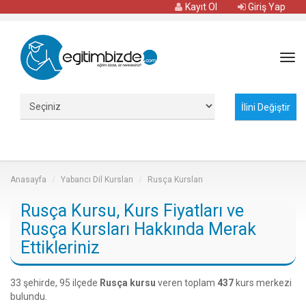
Kayıt Ol
Giriş Yap
Tog
navi
Anasayfa
Yabancı Dil Kursları
Rusça Kursları
Rusça Kursu, Kurs Fiyatları ve
Rusça Kursları Hakkında Merak
Ettikleriniz
33 şehirde, 95 ilçede
Rusça kursu
veren toplam
437
kurs merkezi
bulundu.