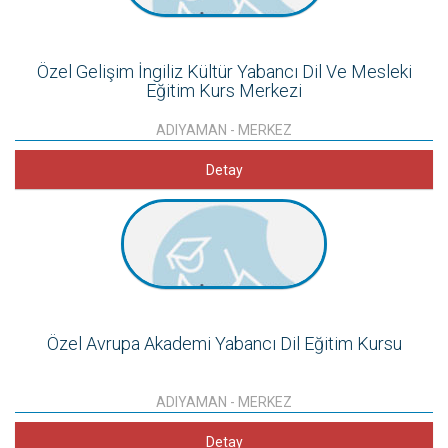
Özel Gelişim İngiliz Kültür Yabancı Dil Ve Mesleki
Eğitim Kurs Merkezi
ADIYAMAN
-
MERKEZ
Detay
Özel Avrupa Akademi Yabancı Dil Eğitim Kursu
ADIYAMAN
-
MERKEZ
Detay