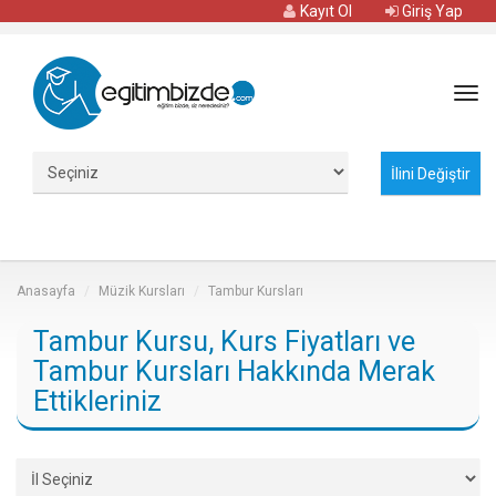
Kayıt Ol
Giriş Yap
Tog
navi
Anasayfa
Müzik Kursları
Tambur Kursları
Tambur Kursu, Kurs Fiyatları ve
Tambur Kursları Hakkında Merak
Ettikleriniz