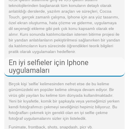
teknolojilerinden başlanarak tüm konuların detaylı olarak
anlatıldığı derslerde, yazılım araçları ve süreçleri, Cocoa
Touch, gerçek zamanlı çalışma, Iphone için ara yüz tasarımı,
özel ekran oluşturma, hata çözme ve giderme, uygulamaya
dil seçeneği ekleme gibi pek çok konu kapsamlı olarak ele
alınır. Kurs sonunda katılımcılardan istenen bitirme projesi ile
bir yandan anlatılanların pekiştirilmesi sağlanırken bir yandan
da katılımcıların kurs sürecinde öğrendikleri teorik bilgileri
pratik olarak uygulamaları hedeflenir.
En iyi selfieler için Iphone
uygulamaları
Birçok kişi ‘selfie’ kelimesinden nefret etse de bu kelime
günümüzdeki en popüler kelime olmaya devam ediyor. Bir
virüs gibi yayılan bu kelime tüm dünyada kullanılmaktadır.
Yeni bir kıyafetle, komik bir şapkayla veya yemeğimizi yerken
kendi fotoğrafımızı çekmeyi sevdiğinizi hepimiz biliyoruz. Bu
fotoğrafları çekmek için gerekli olan en iyi selfie çekme
fotoğraf uygulamalarını sizler için listeledik.
Funimate, frontback, shots, snapdash, picr vb.