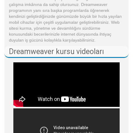
çalışma imkânına da sahip olursunuz. Dreamweaver
programının yanı sıra başka programlarda öğrenerek
kendinizi geliştirdiğinizde günümüzde büyük bir hızla yayılan
mobil cihazlar için çeşitli uygulamalar geliştirebilirsiniz. Web
sitesi kurma, yönetme ve devamlılığını sürdürme
konusundaki becerilerinizle internet dünyasında ihtiyaç
duyulan iş gücünü kolaylıkla karşılayabilirsiniz.
Dreamweaver kursu videoları