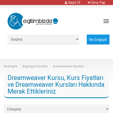
Kayıt Ol
Giriş Yap
Tog
navi
Anasayfa
Bilgisayar Kursları
Dreamweaver Kursları
Dreamweaver Kursu, Kurs Fiyatları
ve Dreamweaver Kursları Hakkında
Merak Ettikleriniz