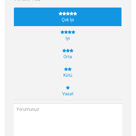
Çok İyi
İyi
Orta
Kötü
Vasat