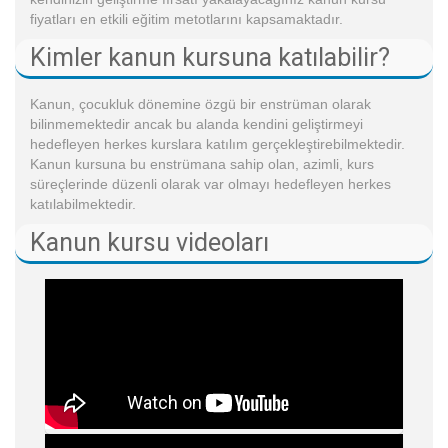
fiyatları en etkili eğitim metotlarını kapsamaktadır.
Kimler kanun kursuna katılabilir?
Kanun, çocukluk dönemine özgü bir enstrüman olarak
bilinmemektedir ancak bu alanda kendini geliştirmeyi
hedefleyen herkes kurslara katılım gerçekleştirebilmektedir.
Kanun kursuna bu enstrümana sahip olan, azimli, kurs
süreçlerinde düzenli olarak var olmayı hedefleyen herkes
katılabilmektedir.
Kanun kursu videoları