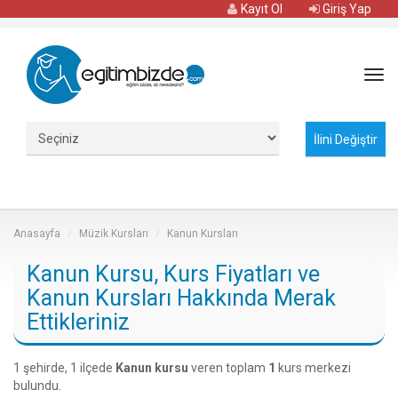
Kayıt Ol
Giriş Yap
Tog
navi
Anasayfa
Müzik Kursları
Kanun Kursları
Kanun Kursu, Kurs Fiyatları ve
Kanun Kursları Hakkında Merak
Ettikleriniz
1 şehirde, 1 ilçede
Kanun kursu
veren toplam
1
kurs merkezi
bulundu.