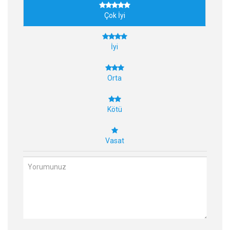
Çok İyi
İyi
Orta
Kötü
Vasat