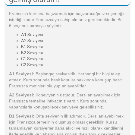
Fransızca kursuna başvurmak için başvuracağınız seçeneğin
istediği kadar Fransızcaya sahip olmanız gerekmektedir. Bu
6 seçenek sırasıyla şöyledir.
A1 Seviyesi
A2 Seviyesi
B1 Seviyesi
B2 Seviyesi
C1 Seviyesi
C2 Seviyesi
A1 Seviyesi:
Başlangıç seviyesidir. Herhangi bir bilgi talep
etmez. Kurs sonunda basit konular hakkında konuşup basit
Fransızca metinleri okuyup anlayabilirler.
A2 Seviyesi:
İlk seviyenin üstüdür. Dersi anlayabilmek için
Fransızca temeline ihtiyacınız vardır. Kurs sonunda
yabancılarla konuşabilecek seviyeye gelebilirsiniz.
B1 Seviyesi:
Orta seviyenin ilk adımıdır. Dersi anlayabilmek
için Fransızca temelinin oluşmuş olması gereklidir. Kursu
tamamlayan kursiyerler daha akıcı ve hızlı olarak kendilerini
ifade edebilir ve yabancılarla konuşurken zorluk çekmezler.