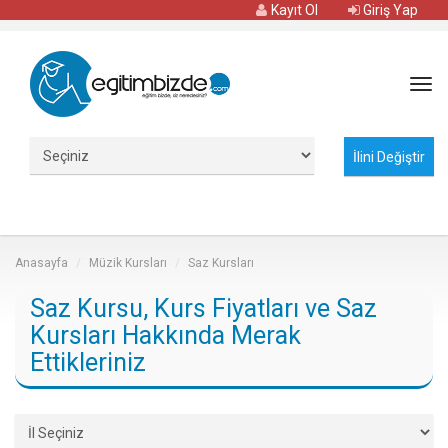
Kayıt Ol
Giriş Yap
Tog
navi
Anasayfa
Müzik Kursları
Saz Kursları
Saz Kursu, Kurs Fiyatları ve Saz
Kursları Hakkında Merak
Ettikleriniz