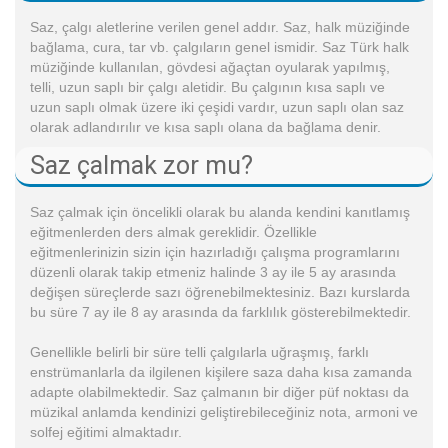
Saz, çalgı aletlerine verilen genel addır. Saz, halk müziğinde
bağlama, cura, tar vb. çalgıların genel ismidir. Saz Türk halk
müziğinde kullanılan, gövdesi ağaçtan oyularak yapılmış,
telli, uzun saplı bir çalgı aletidir. Bu çalgının kısa saplı ve
uzun saplı olmak üzere iki çeşidi vardır, uzun saplı olan saz
olarak adlandırılır ve kısa saplı olana da bağlama denir.
Saz çalmak zor mu?
Saz çalmak için öncelikli olarak bu alanda kendini kanıtlamış
eğitmenlerden ders almak gereklidir. Özellikle
eğitmenlerinizin sizin için hazırladığı çalışma programlarını
düzenli olarak takip etmeniz halinde 3 ay ile 5 ay arasında
değişen süreçlerde sazı öğrenebilmektesiniz. Bazı kurslarda
bu süre 7 ay ile 8 ay arasında da farklılık gösterebilmektedir.
Genellikle belirli bir süre telli çalgılarla uğraşmış, farklı
enstrümanlarla da ilgilenen kişilere saza daha kısa zamanda
adapte olabilmektedir. Saz çalmanın bir diğer püf noktası da
müzikal anlamda kendinizi geliştirebileceğiniz nota, armoni ve
solfej eğitimi almaktadır.