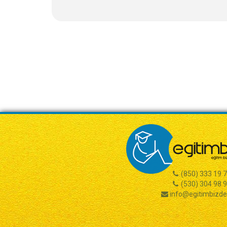
(850) 333 19 
(530) 304 98 
info@egitimbizd