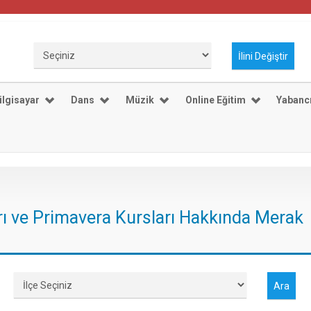
ilgisayar
Dans
Müzik
Online Eğitim
Yabancı
rı ve Primavera Kursları Hakkında Merak