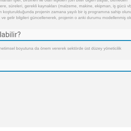
an işler, birbirleri ile olan ilişkileri (biri biter diğeri başlar, bitmeden
 işlere, süreleri, gerekli kaynakları (malzeme, makine, ekipman, iş gücü vb
azılım koşturulduğunda projenin zamana yayılı bir iş programına sahip olun
ve gelir bilgileri güncellenerek, projenin o anki durumu modellenmiş ol
abilir?
yönetimsel boyutuna da önem vererek sektörde üst düzey yöneticilik