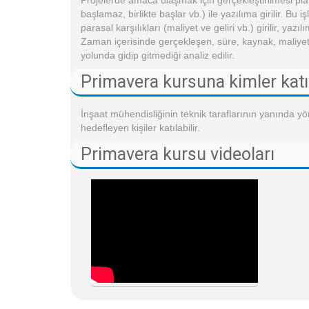
Projelerde amaca ulaşmak için gerçekleştirilmesi planlan
başlamaz, birlikte başlar vb.) ile yazılıma girilir. Bu
parasal karşılıkları (maliyet ve geliri vb.) girilir, y
Zaman içerisinde gerçekleşen, süre, kaynak, maliyet 
yolunda gidip gitmediği analiz edilir.
Primavera kursuna kimler katıl
İnşaat mühendisliğinin teknik taraflarının yanında 
hedefleyen kişiler katılabilir.
Primavera kursu videoları