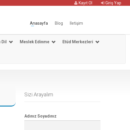
Kayıt Ol
Giriş Yap
Anasayfa
Blog
İletişim
 Dil
Meslek Edinme
Etüd Merkezleri
Sizi Arayalım
Adınız Soyadınız